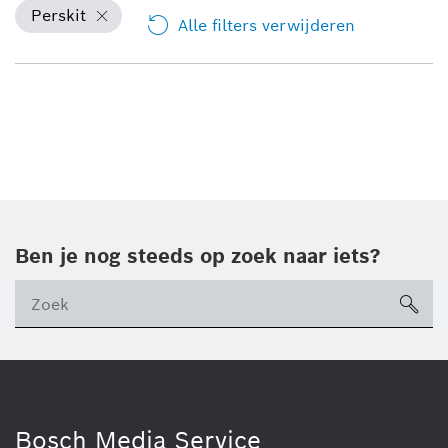
Perskit
Alle filters verwijderen
Ben je nog steeds op zoek naar iets?
sea
ico
Bosch Media Service