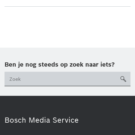
Ben je nog steeds op zoek naar iets?
sea
ico
Bosch Media Service