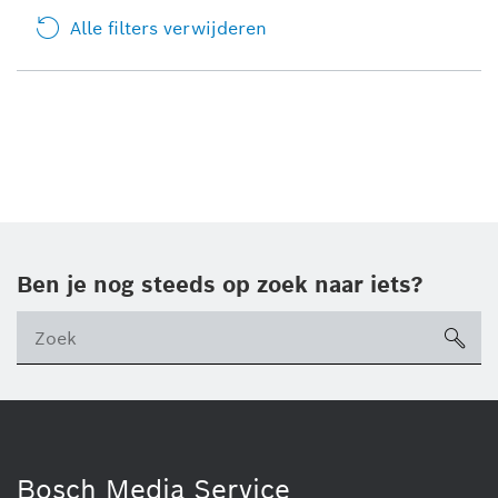
Alle filters verwijderen
Ben je nog steeds op zoek naar iets?
sea
ico
Bosch Media Service