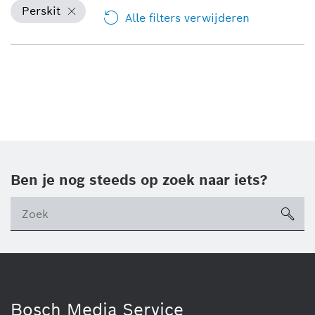
Perskit
Alle filters verwijderen
Ben je nog steeds op zoek naar iets?
sea
ico
Bosch Media Service