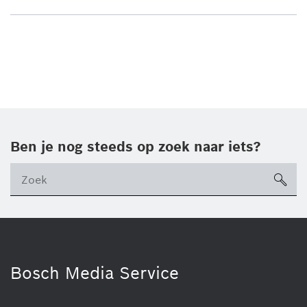
Ben je nog steeds op zoek naar iets?
sea
ico
Bosch Media Service