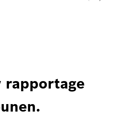
w rapportage
eunen.