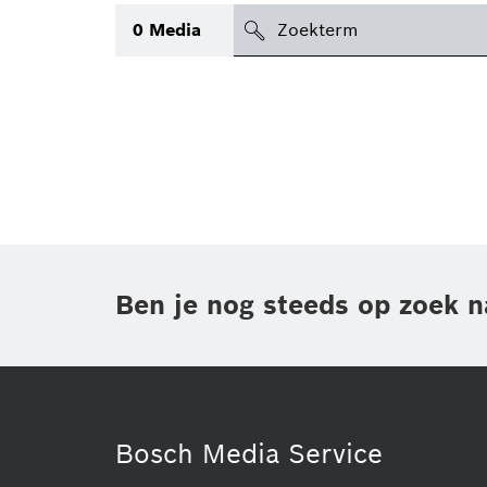
search
0
Media
icon
Topic
(1)
Gebied
(1)
Regio
Periode
Ben je nog steeds op zoek n
Type
(1)
Bosch Media Service