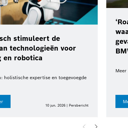
‘Ro
waa
ch stimuleert de
gev
van technologieën voor
BM
 en robotica
Meer 
: holistische expertise en toegevoegde
er
Me
10 jun. 2026 | Persbericht