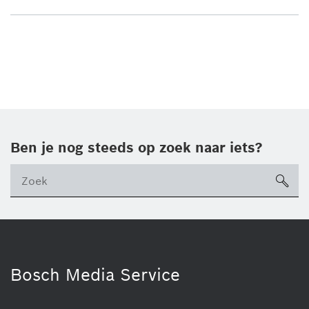
Ben je nog steeds op zoek naar iets?
sea
ico
Bosch Media Service