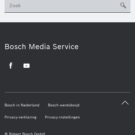
sea
ico
Bosch Media Service
Facebook
Youtube
Bosch in Nederland
Bosch wereldwijd
Privacy-verklaring
Privacy-instellingen
© Robert Bosch GmbH