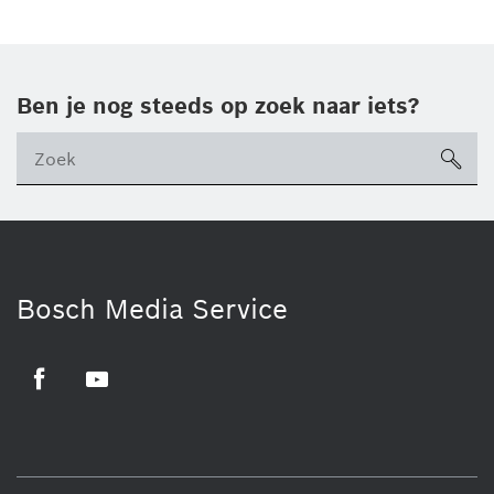
Ben je nog steeds op zoek naar iets?
sea
ico
Bosch Media Service
Facebook
Youtube