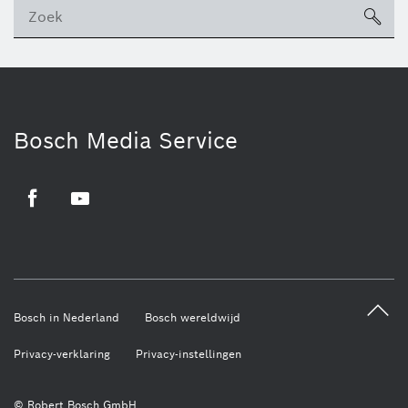
sea
ico
Bosch Media Service
Facebook
Youtube
Bosch in Nederland
Bosch wereldwijd
Privacy-verklaring
Privacy-instellingen
© Robert Bosch GmbH