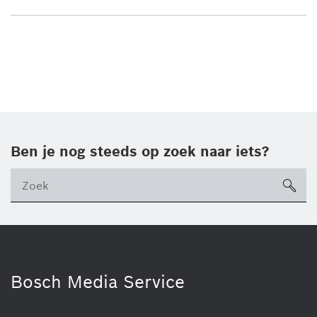
Ben je nog steeds op zoek naar iets?
sea
ico
Bosch Media Service