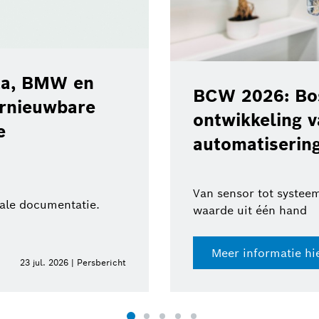
‘Road Hazard
waarschuwin
leert de
gevaren op d
ologieën voor
BMW Group
tica
Meer veiligheid vo
 expertise en toegevoegde
Meer informatie
10 jun. 2026 | Persbericht