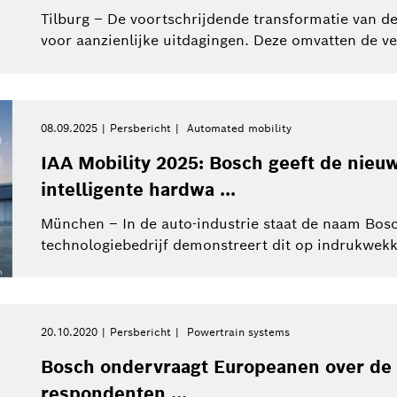
Tilburg – De voortschrijdende transformatie van de 
voor aanzienlijke uitdagingen. Deze omvatten de ve
Service Solutions
Sluit filters
eBike Systems
08.09.2025
Persbericht
Automated mobility
Alle filters verwijderen
IAA Mobility 2025: Bosch geeft de nie
intelligente hardwa ...
München – In de auto-industrie staat de naam Bos
technologiebedrijf demonstreert dit op indrukwekke
20.10.2020
Persbericht
Powertrain systems
Bosch ondervraagt Europeanen over de t
respondenten ...