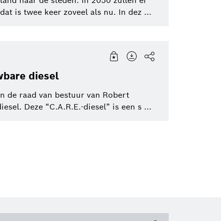
land naar de steden. In 2050 zullen er
 is twee keer zoveel als nu. In dez ...
wbare diesel
an de raad van bestuur van Robert
el. Deze “C.A.R.E.-diesel” is een s ...