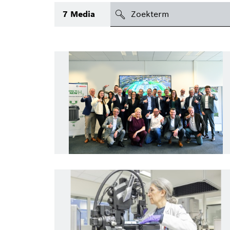
search
7
Media
icon
Topic
(1)
Gebied
Regio
Periode
Type
(1)