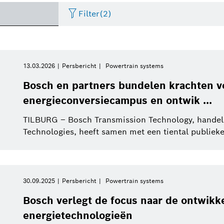
Filter
(2)
Two Wheeler
Foto
Periode
Thermotechnology
Persbericht
Business/economy
Presentat
13.03.2026
Persbericht
Powertrain systems
Gelieve te selecteren
Bosch en partners bundelen krachten v
Internet of Things
Perskit
Factsheet
Commercial vehicles
Event
energieconversiecampus en ontwik ...
Gelieve te selecteren
Energy and Building
van
Technology
TILBURG – Bosch Transmission Technology, hande
Electrified mobility
Vidéo
Infografiek
Sustainability
Deze week
Technologies, heeft samen met een tiental publieke 
Automotive Aftermarket
Vorige week
Research
Industry 4.0
Deze maand
Energy and Building
30.09.2025
Persbericht
Powertrain systems
Connected mobility
Automated mobility
Technology
Dit kwartaal
Bosch verlegt de focus naar de ontwikk
Bosch Group
energietechnologieën
Dit jaar
Power Tools