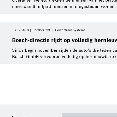
Overal ter wereld trekken de mensen van het platte
meer dan 6 miljard mensen in megasteden wonen, dat
13.12.2018
Persbericht
Powertrain systems
Bosch-directie rijdt op volledig hernieu
Sinds begin november rijden de auto’s die leden v
Bosch GmbH vervoeren volledig op hernieuwbare dies