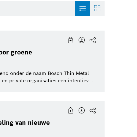
ie
Connected Devices and
History
Sensortec, Akust
Solutions
oor groene
Smart Home
Venture Capital
Energy and Build
tot
Solutions
lend onder de naam Bosch Thin Metal
Powertrain systems
en private organisaties een intentiev ...
Smart Home
Healthcare
Working at Bosch
Security Systems
Mobility Solutio
Artificial Intelligence
eling van nieuwe
Packaging Technology
Product News