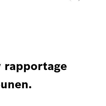
w rapportage
eunen.