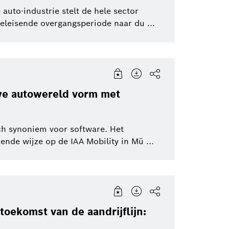
auto-industrie stelt de hele sector
eleisende overgangsperiode naar du ...
Software Innovations
Corporate News
Bosch Groep
uwe autowereld vorm met
ch synoniem voor software. Het
nde wijze op de IAA Mobility in Mü ...
oekomst van de aandrijflijn: