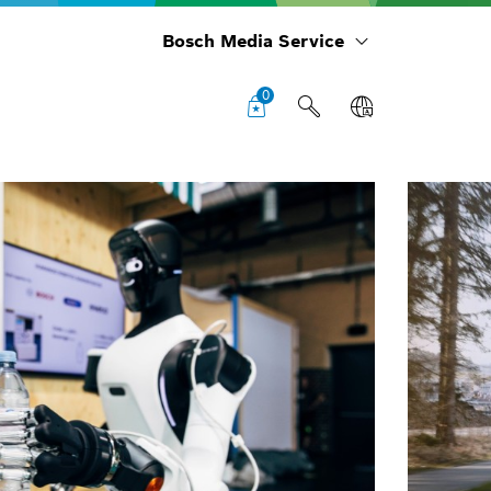
Bosch Media Service
0
S
i
St
co