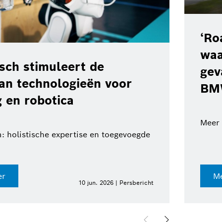
 Service’: een
gssysteem van Bosch voor
e weg in voertuigen van de
or auto's en vrachtwagens op de weg
 hier
3 jun. 2026 | Persbericht