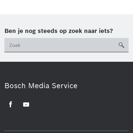
Ben je nog steeds op zoek naar iets?
sea
ico
Bosch Media Service
Facebook
Youtube