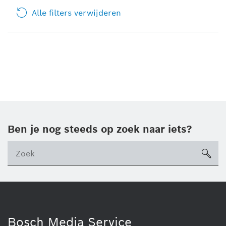
Alle filters verwijderen
Ben je nog steeds op zoek naar iets?
sea
ico
Bosch Media Service