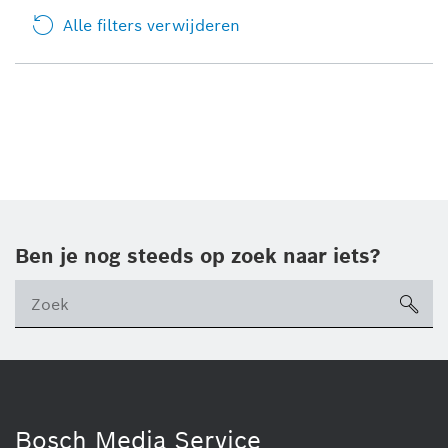
Alle filters verwijderen
Ben je nog steeds op zoek naar iets?
sea
ico
Bosch Media Service