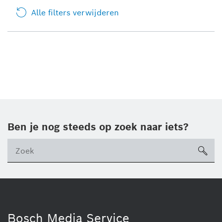
Alle filters verwijderen
Ben je nog steeds op zoek naar iets?
sea
ico
Bosch Media Service