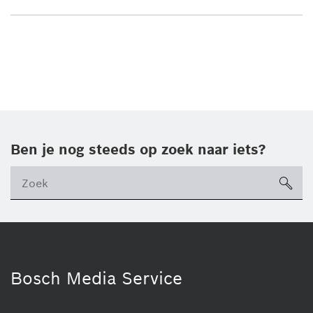
Ben je nog steeds op zoek naar iets?
sea
ico
Bosch Media Service