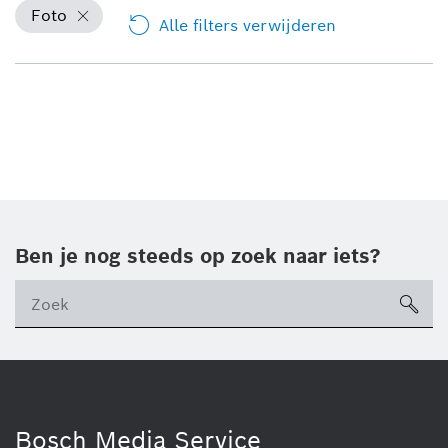
Foto
Alle filters verwijderen
Ben je nog steeds op zoek naar iets?
sea
ico
Bosch Media Service