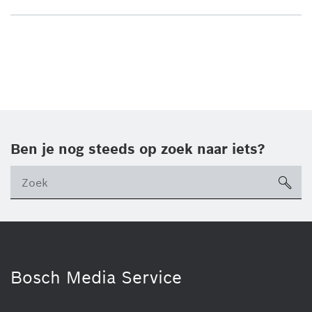
Ben je nog steeds op zoek naar iets?
sea
ico
Bosch Media Service