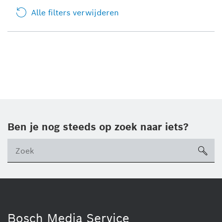
Alle filters verwijderen
Ben je nog steeds op zoek naar iets?
sea
ico
Bosch Media Service