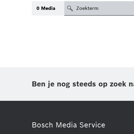
search
0
Media
icon
Topic
(1)
Gebied
(1)
Regio
Periode
Ben je nog steeds op zoek n
Type
(1)
Bosch Media Service