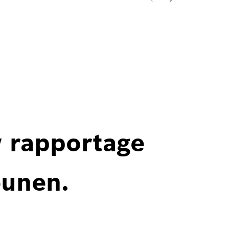
w rapportage
eunen.