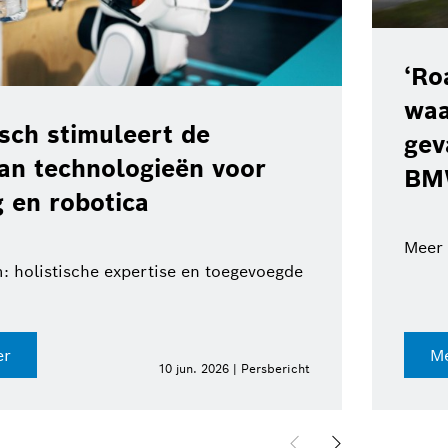
‘Ro
waa
ch stimuleert de
gev
van technologieën voor
BM
 en robotica
Meer 
: holistische expertise en toegevoegde
er
Me
10 jun. 2026 | Persbericht