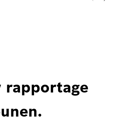
w rapportage
eunen.