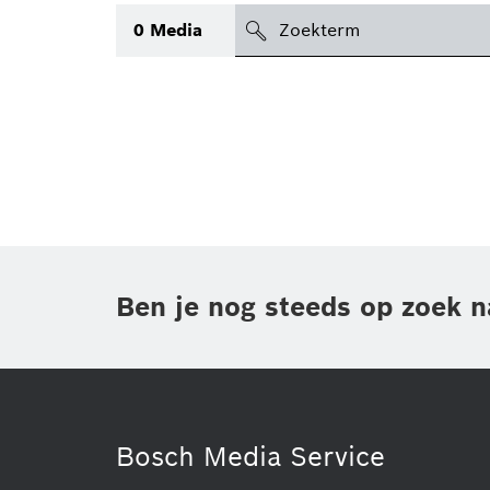
search
0
Media
icon
Topic
(1)
Gebied
(1)
Regio
Periode
Ben je nog steeds op zoek n
Type
(1)
Bosch Media Service