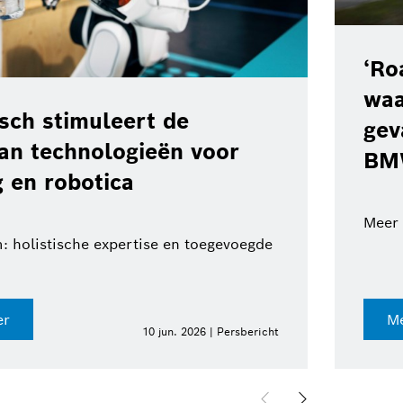
‘Ro
waa
ch stimuleert de
gev
van technologieën voor
BM
 en robotica
Meer 
: holistische expertise en toegevoegde
er
Me
10 jun. 2026 | Persbericht