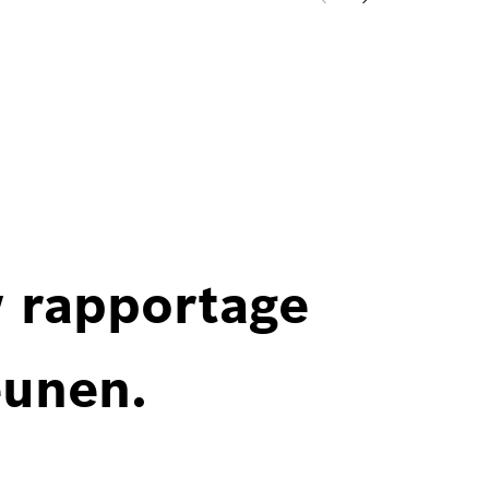
w rapportage
eunen.