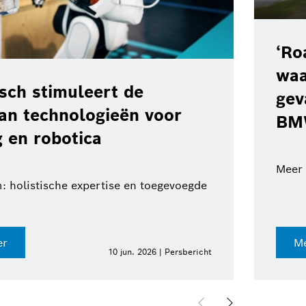
‘Ro
waa
ch stimuleert de
gev
van technologieën voor
BM
 en robotica
Meer 
: holistische expertise en toegevoegde
er
Me
10 jun. 2026 | Persbericht