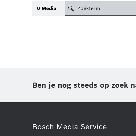
search
0
Media
icon
Topic
(1)
Gebied
(1)
Regio
Periode
Ben je nog steeds op zoek n
Type
(1)
Bosch Media Service