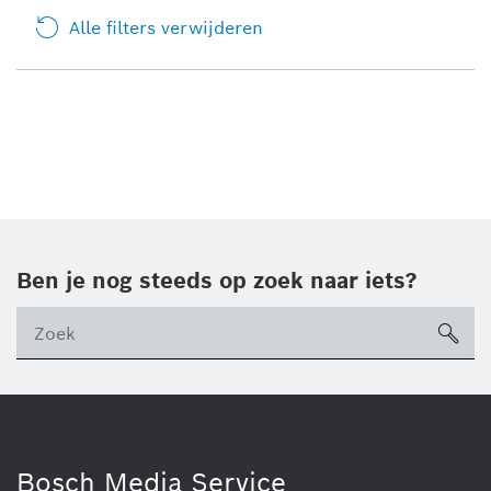
Alle filters verwijderen
Ben je nog steeds op zoek naar iets?
sea
ico
Bosch Media Service