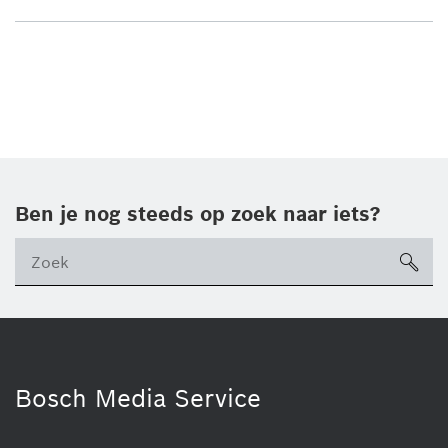
Ben je nog steeds op zoek naar iets?
sea
ico
Bosch Media Service