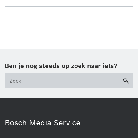
Ben je nog steeds op zoek naar iets?
sea
ico
Bosch Media Service