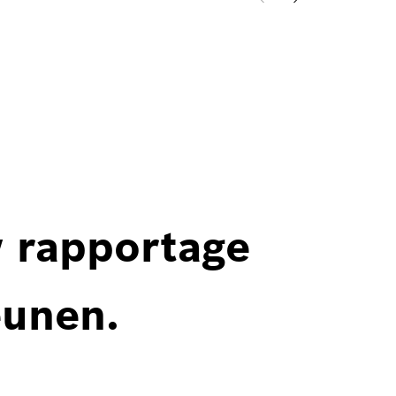
w rapportage
eunen.