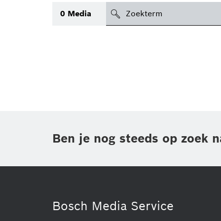
search
0
Media
icon
Topic
(1)
Gebied
(1)
Regio
Periode
Ben je nog steeds op zoek n
Type
(1)
Bosch Media Service