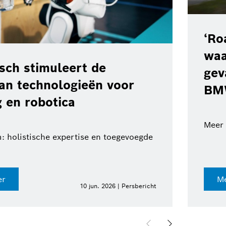
‘Ro
waa
ch stimuleert de
gev
van technologieën voor
BM
 en robotica
Meer 
: holistische expertise en toegevoegde
er
Me
10 jun. 2026 | Persbericht