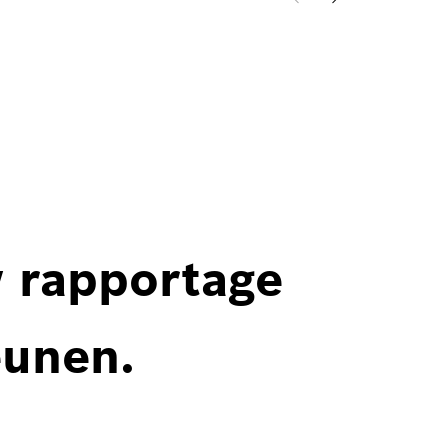
w rapportage
eunen.