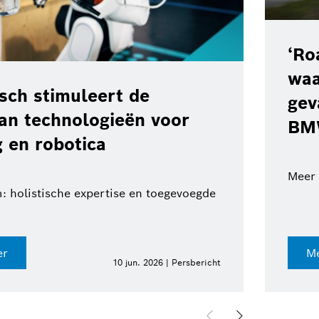
‘Ro
waa
ch stimuleert de
gev
van technologieën voor
BM
 en robotica
Meer 
: holistische expertise en toegevoegde
er
Me
10 jun. 2026 | Persbericht