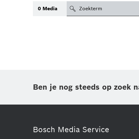
search
0
Media
icon
Topic
(1)
Gebied
(2)
Regio
Periode
Ben je nog steeds op zoek n
Type
(1)
Bosch Media Service