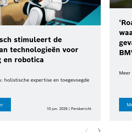
‘Ro
waa
ch stimuleert de
gev
van technologieën voor
BM
 en robotica
Meer 
: holistische expertise en toegevoegde
er
Me
10 jun. 2026 | Persbericht