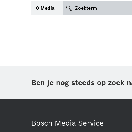
search
0
Media
icon
Topic
(1)
Gebied
(1)
Regio
Periode
Ben je nog steeds op zoek n
Type
(1)
Bosch Media Service