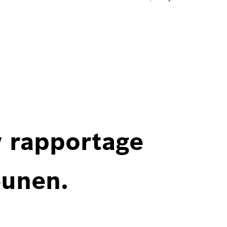
w rapportage
eunen.