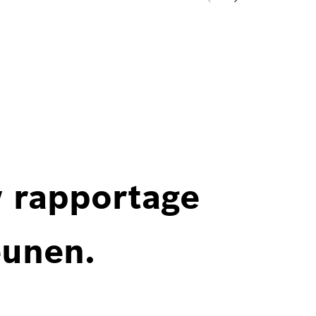
w rapportage
eunen.