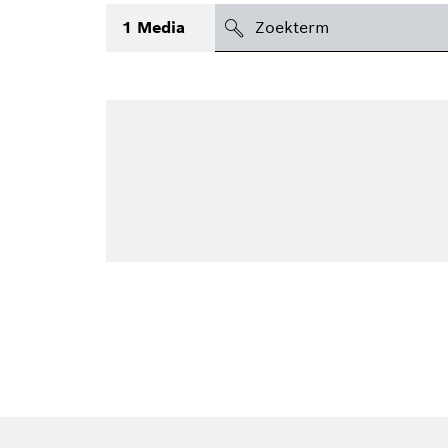
search
1
Media
icon
Topic
(1)
Gebied
(2)
Regio
Periode
Type