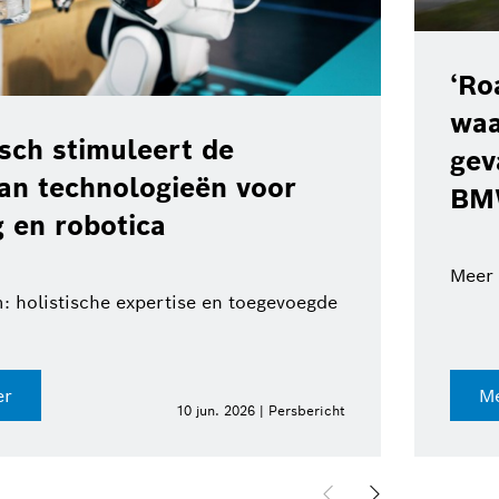
‘Ro
waa
ch stimuleert de
gev
van technologieën voor
BM
 en robotica
Meer 
: holistische expertise en toegevoegde
er
Me
10 jun. 2026 | Persbericht