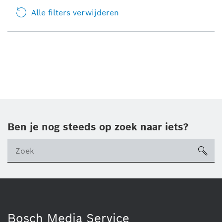
Alle filters verwijderen
Ben je nog steeds op zoek naar iets?
sea
ico
Bosch Media Service