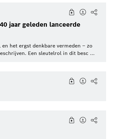
Software Innovations
Corporate News
0 jaar geleden lanceerde
Bosch Groep
al en het ergst denkbare vermeden – zo
chrijven. Een sleutelrol in dit besc ...