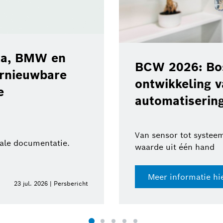
‘Road Hazard 
waarschuwing
eert de
gevaren op de
logieën voor
BMW Group
ica
Meer veiligheid voor
xpertise en toegevoegde
Meer informatie h
10 jun. 2026 | Persbericht