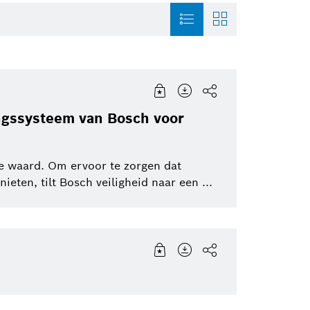
ie
Connected Devices and
History
Sensortec, Akust
Solutions
ngssysteem van Bosch voor
Smart Home
Venture Capital
Energy and Build
tot
Solutions
te waard. Om ervoor te zorgen dat
Powertrain systems
eten, tilt Bosch veiligheid naar een ...
Smart Home
Healthcare
Working at Bosch
Security Systems
Mobility Solutio
Artificial Intelligence
Packaging Technology
Product News