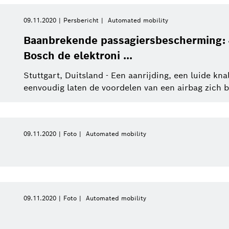
09.11.2020
Persbericht
Automated mobility
Service Solutions
Sluit filters
Baanbrekende passagiersbescherming: 4
Bosch de elektroni ...
eBike Systems
Stuttgart, Duitsland - Een aanrijding, een luide kn
ions
Alle filters verwijderen
eenvoudig laten de voordelen van een airbag zich bes
09.11.2020
Foto
Automated mobility
09.11.2020
Foto
Automated mobility