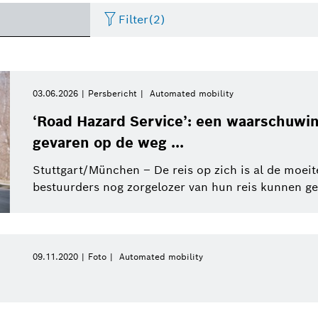
Filter
(2)
Two Wheeler
Foto
Periode
Thermotechnology
Persbericht
Business/economy
Presentat
03.06.2026
Persbericht
Automated mobility
Gelieve te selecteren
‘Road Hazard Service’: een waarschuwi
Internet of Things
Perskit
Factsheet
Commercial vehicles
Event
gevaren op de weg ...
Gelieve te selecteren
Energy and Building
van
Technology
Stuttgart/München – De reis op zich is al de moei
Electrified mobility
Vidéo
Infografiek
Sustainability
Deze week
bestuurders nog zorgelozer van hun reis kunnen geni
Automotive Aftermarket
Vorige week
Research
Industry 4.0
Deze maand
Energy and Building
09.11.2020
Foto
Automated mobility
Connected mobility
Automated mobility
Technology
Dit kwartaal
Bosch Group
Dit jaar
Power Tools