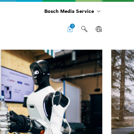
Bosch Media Service
0
St
in
Stru
con