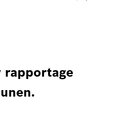
w rapportage
eunen.