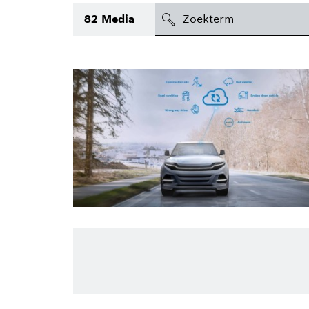
search
82
Media
icon
Topic
(1)
Gebied
(1)
Regio
Periode
Type