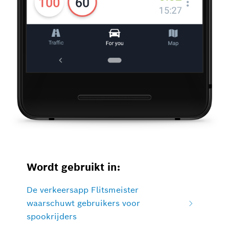
Wordt gebruikt in:
De verkeersapp Flitsmeister
waarschuwt gebruikers voor
spookrijders