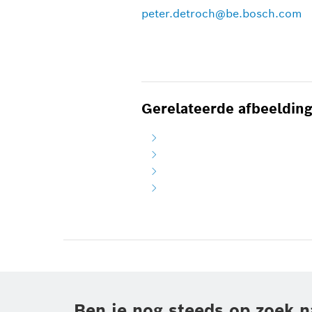
peter.detroch@be.bosch.com
Gerelateerde afbeeldin
Ben je nog steeds op zoek n