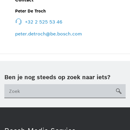
Peter De Troch
+32 2 525 53 46
peter.detroch@be.bosch.com
Ben je nog steeds op zoek naar iets?
sea
ico