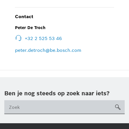
Contact
Peter De Troch
+32 2 525 53 46
peter.detroch@be.bosch.com
Ben je nog steeds op zoek naar iets?
sea
ico