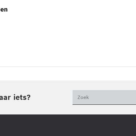
gen
aar iets?