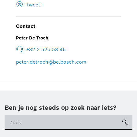
Tweet
Contact
Peter De Troch
+32 2 525 53 46
peter.detroch@be.bosch.com
Ben je nog steeds op zoek naar iets?
sea
ico