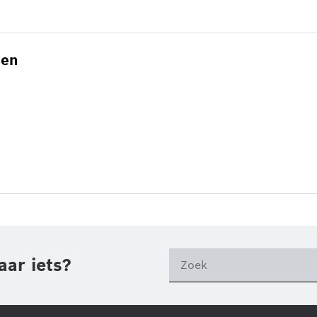
gen
aar iets?